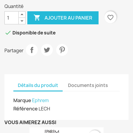
Quantité

favorite_border
AJOUTER AU PANIER

Disponible de suite
Partager
Détails du produit
Documents joints
Marque
Ephrem
Référence
LECH
VOUS AIMEREZ AUSSI