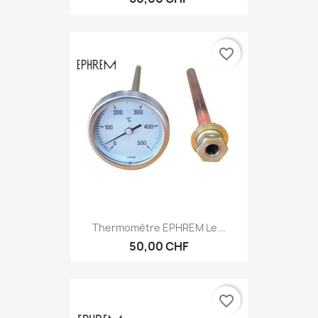
favorite_border
Thermomètre EPHREM Le...
50,00 CHF
favorite_border