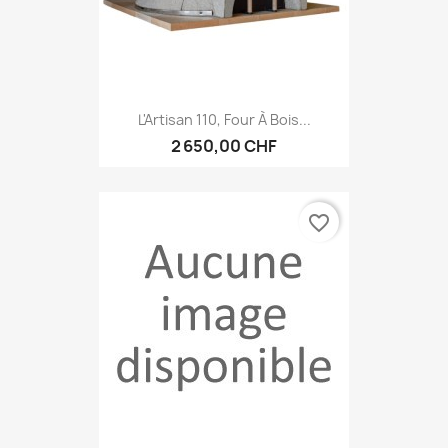
L'Artisan 110, Four À Bois...
2 650,00 CHF
favorite_border