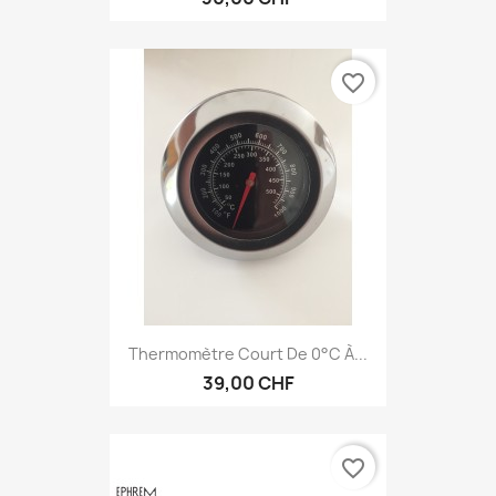
favorite_border
Thermomètre Court De 0°C À...
39,00 CHF
favorite_border