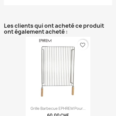
Les clients qui ont acheté ce produit
ont également acheté :
favorite_border
Grille Barbecue EPHREM Pour...
60,00 CHF