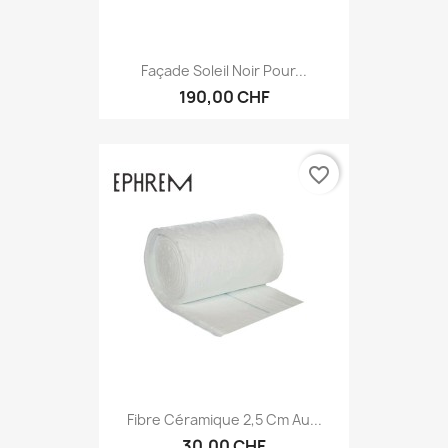
Façade Soleil Noir Pour...
190,00 CHF
favorite_border
Fibre Céramique 2,5 Cm Au...
30,00 CHF