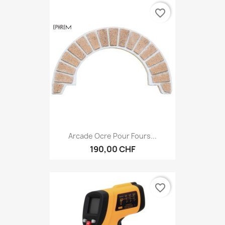
favorite_border
Arcade Ocre Pour Fours...
190,00 CHF
favorite_border