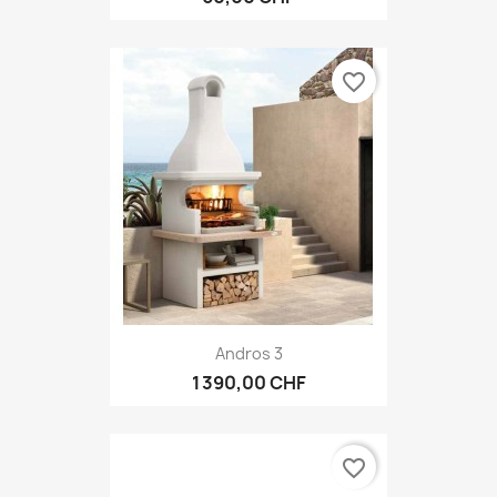
favorite_border
Andros 3
1 390,00 CHF
favorite_border