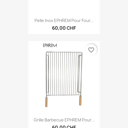
Pelle Inox EPHREM Pour Four...
60,00 CHF
favorite_border
Grille Barbecue EPHREM Pour...
60,00 CHF