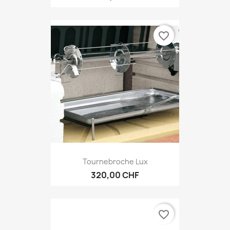
favorite_border
Tournebroche Lux
320,00 CHF
favorite_border