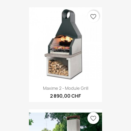
favorite_border
Maxime 2 - Module Grill
2 890,00 CHF
favorite_border