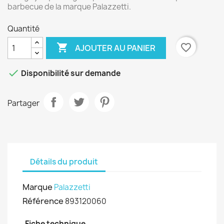
barbecue de la marque Palazzetti.
Quantité

favorite_border
AJOUTER AU PANIER

Disponibilité sur demande
Partager
Détails du produit
Marque
Palazzetti
Référence
893120060
Fiche technique