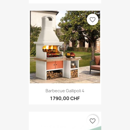
favorite_border
Barbecue Gallipoli 4
1 790,00 CHF
favorite_border