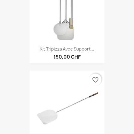
Kit Tripizza Avec Support...
150,00 CHF
favorite_border