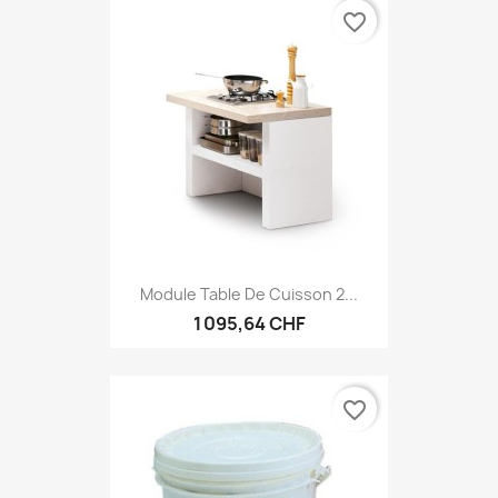
favorite_border
Module Table De Cuisson 2...
1 095,64 CHF
favorite_border