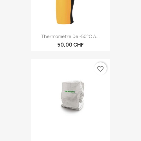
Thermomètre De -50°c À...
50,00 CHF
favorite_border