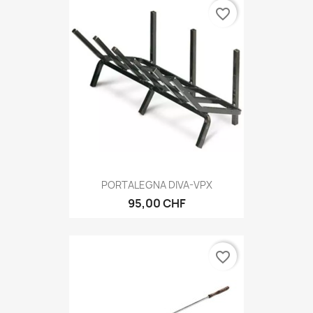
favorite_border
PORTALEGNA DIVA-VPX
95,00 CHF
favorite_border