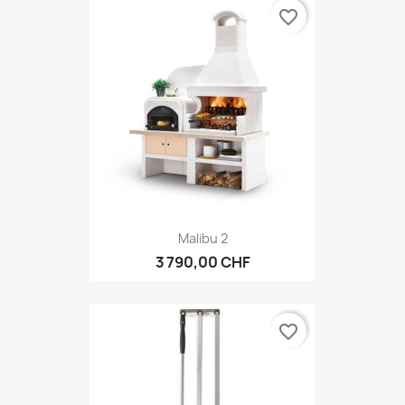
favorite_border
Malibu 2
3 790,00 CHF
favorite_border