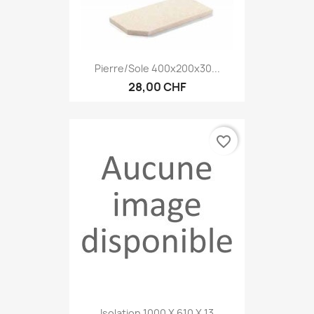
Pierre/sole 400x200x30...
28,00 CHF
favorite_border
Isolation 1000 X 610 X 13