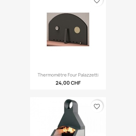
favorite_border
Thermomètre Four Palazzetti
24,00 CHF
favorite_border