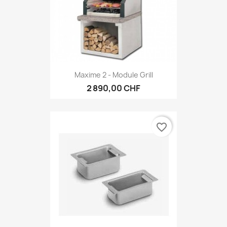
Maxime 2 - Module Grill
2 890,00 CHF
favorite_border