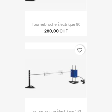
Tournebroche Électrique 90
280,00 CHF
favorite_border
Tournebroche Électrique 130