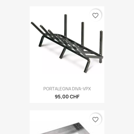
favorite_border
PORTALEGNA DIVA-VPX
95,00 CHF
favorite_border