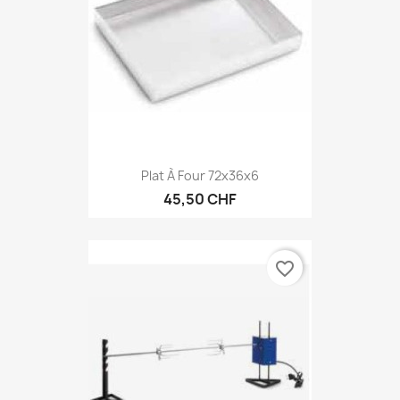
Plat À Four 72x36x6
45,50 CHF
favorite_border