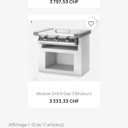
3 797,59 CHF
favorite_border
Module Grill À Gaz 3 Brûleurs
3 333,33 CHF
Affichage 1-12 de 17 article(s)