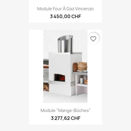
Module Four À Gaz Vincenzo
3 450,00 CHF
favorite_border
Module "mange-Bûches"
3 277,62 CHF