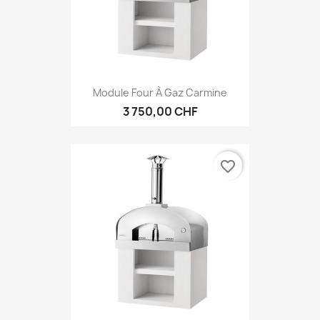
Module Four À Gaz Carmine
3 750,00 CHF
favorite_border