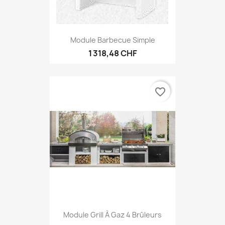
Module Barbecue Simple
1 318,48 CHF
favorite_border
Module Grill À Gaz 4 Brûleurs