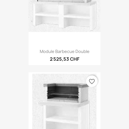
Module Barbecue Double
2 525,53 CHF
favorite_border