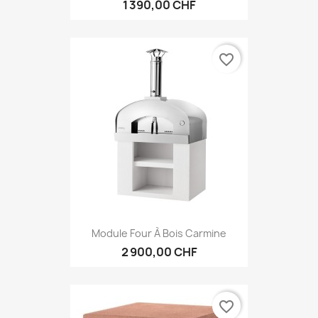
1 390,00 CHF
favorite_border
Module Four À Bois Carmine
2 900,00 CHF
favorite_border