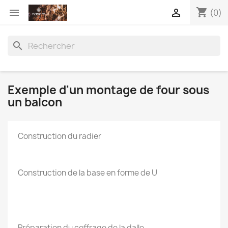
shopping_cart


(0)
search
Exemple d'un montage de four sous
un balcon
Construction du radier
Construction de la base en forme de U
Préparation du coffrage de la dalle