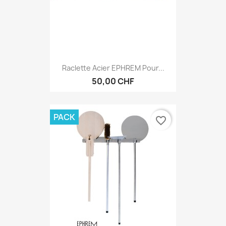
Raclette Acier EPHREM Pour...
50,00 CHF
PACK
favorite_border