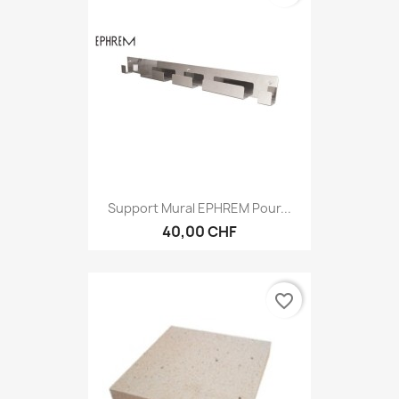
Support Mural EPHREM Pour...
40,00 CHF
favorite_border