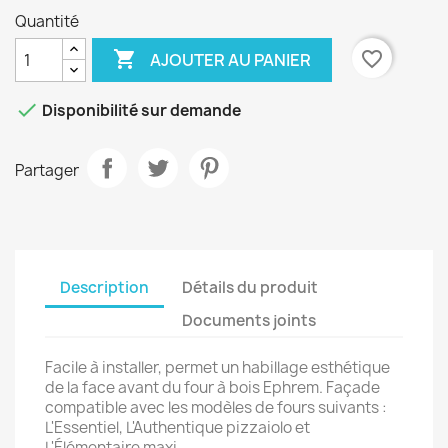
Quantité

favorite_border
AJOUTER AU PANIER

Disponibilité sur demande
Partager
Description
Détails du produit
Documents joints
Facile à installer, permet un habillage esthétique
de la face avant du four à bois Ephrem. Façade
compatible avec les modèles de fours suivants :
L'Essentiel, L'Authentique pizzaiolo et
L'Élémentaire maxi.