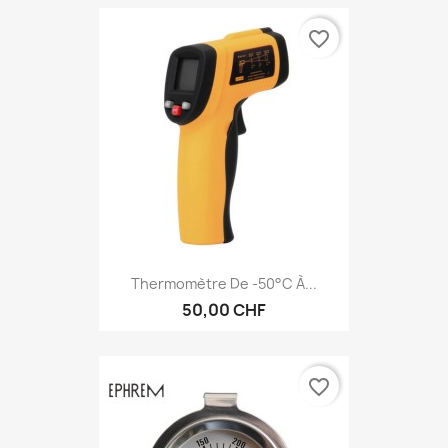
favorite_border
Thermomètre De -50°c À...
50,00 CHF
favorite_border