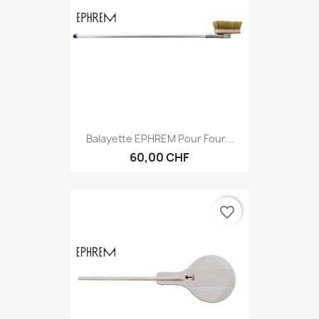
Balayette EPHREM Pour Four...
60,00 CHF
favorite_border