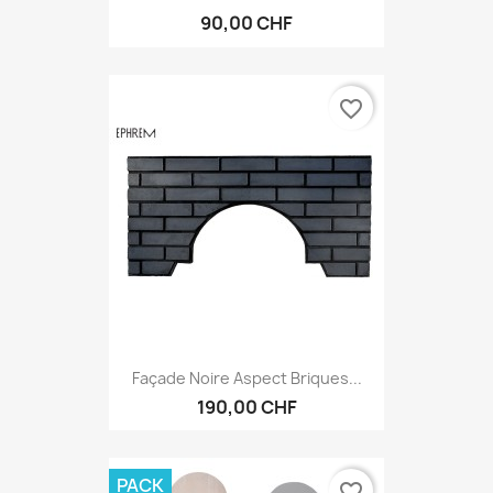
90,00 CHF
favorite_border
Façade Noire Aspect Briques...
190,00 CHF
PACK
favorite_border