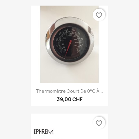
favorite_border
Thermomètre Court De 0°C À...
39,00 CHF
favorite_border