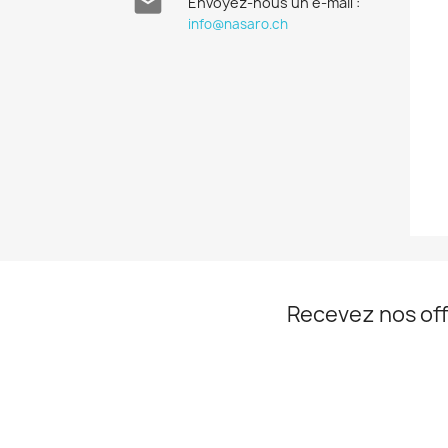

Envoyez-nous un e-mail :
info@nasaro.ch
Recevez nos off