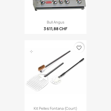
Bull Angus
3 611,88 CHF
favorite_border
Kit Pelles Fontana (court)