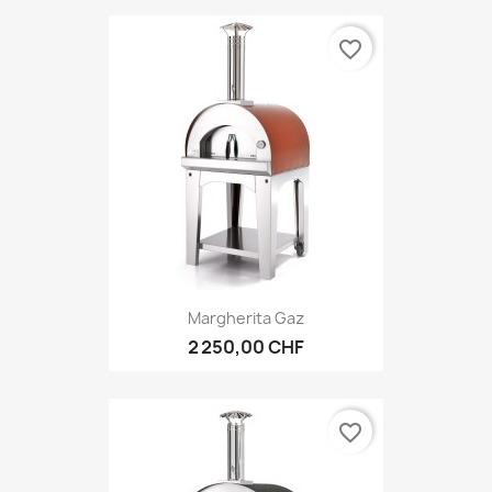
favorite_border
Margherita Gaz
2 250,00 CHF
favorite_border