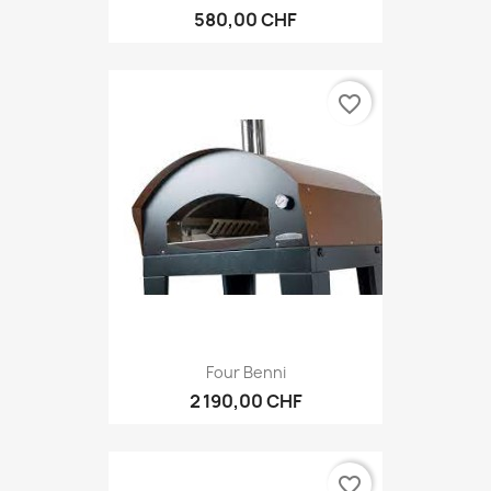
580,00 CHF
favorite_border
Four Benni
2 190,00 CHF
favorite_border