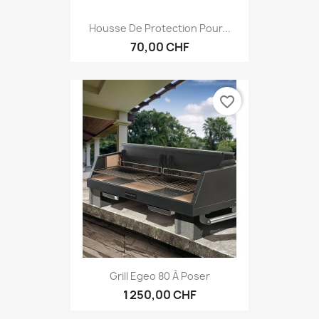
Housse De Protection Pour...
70,00 CHF
favorite_border
Grill Egeo 80 À Poser
1 250,00 CHF