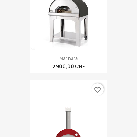
Marinara
2 900,00 CHF
favorite_border