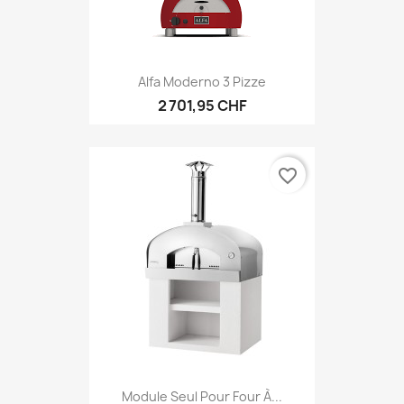
Alfa Moderno 3 Pizze
2 701,95 CHF
favorite_border
Module Seul Pour Four À...