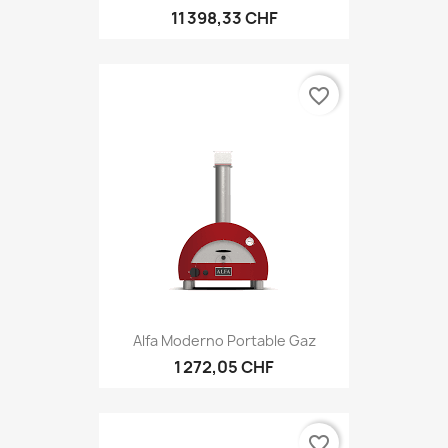
11 398,33 CHF
favorite_border
Alfa Moderno Portable Gaz
1 272,05 CHF
favorite_border