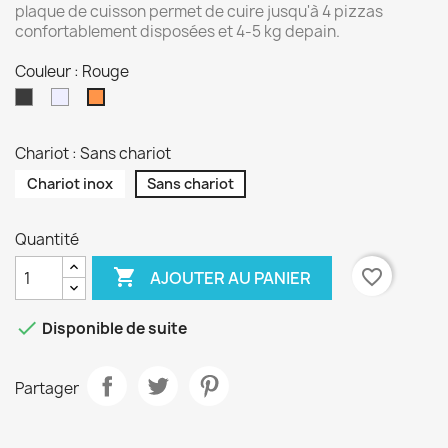
plaque de cuisson permet de cuire jusqu'à 4 pizzas
confortablement disposées et 4-5 kg depain.
Couleur : Rouge
Anthracite
Inox
Rouge
Chariot : Sans chariot
Chariot inox
Sans chariot
Quantité

favorite_border
AJOUTER AU PANIER

Disponible de suite
Partager