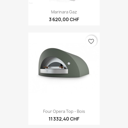
Marinara Gaz
3 620,00 CHF
favorite_border
Four Opera Top - Bois
11 332,40 CHF