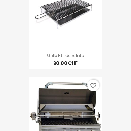
Grille Et Lèchefrite
90,00 CHF
favorite_border