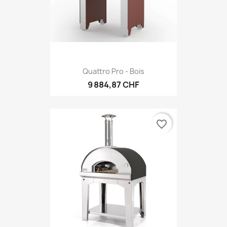
Quattro Pro - Bois
9 884,87 CHF
favorite_border