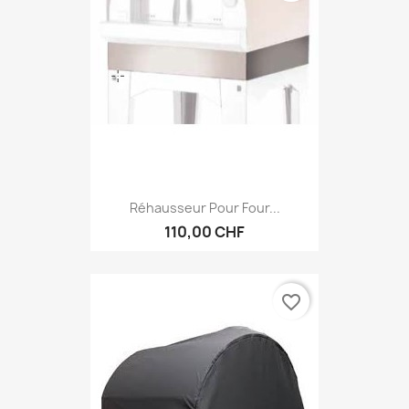
Réhausseur Pour Four...
110,00 CHF
favorite_border