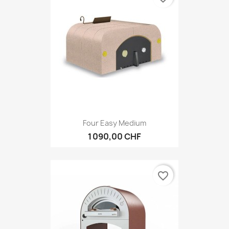
Four Easy Medium
1 090,00 CHF
favorite_border