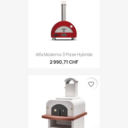
Alfa Moderno 3 Pizze Hybride
2 990,71 CHF
favorite_border