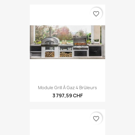
favorite_border
Module Grill À Gaz 4 Brûleurs
3 797,59 CHF
favorite_border